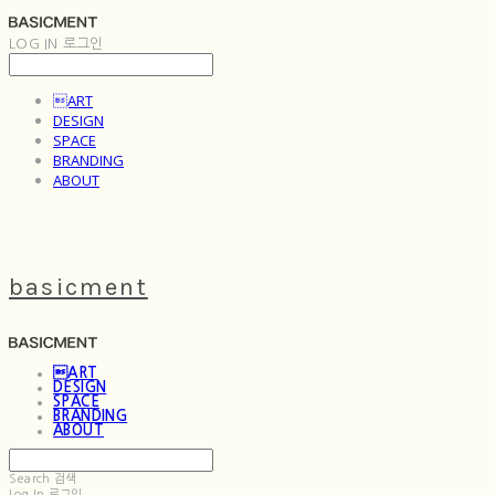
LOG IN
로그인
ART
DESIGN
SPACE
BRANDING
ABOUT
basicment
ART
DESIGN
SPACE
BRANDING
ABOUT
Search
검색
Log In
로그인