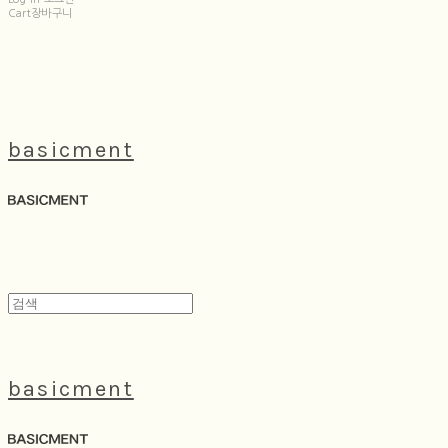
Cart
장바구니
basicment
basicment