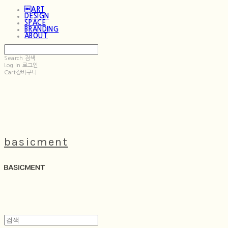
ART
DESIGN
SPACE
BRANDING
ABOUT
Search
검색
Log In
로그인
Cart
장바구니
basicment