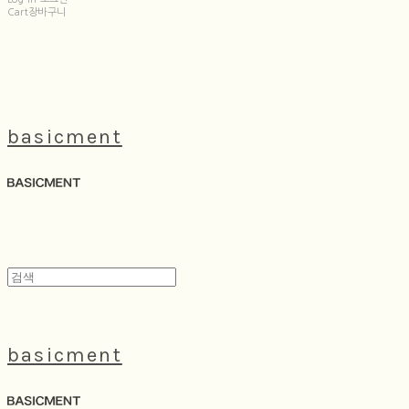
Cart
장바구니
basicment
basicment