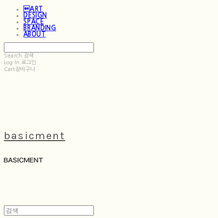
ART
DESIGN
SPACE
BRANDING
ABOUT
Search
검색
Log In
로그인
Cart
장바구니
basicment