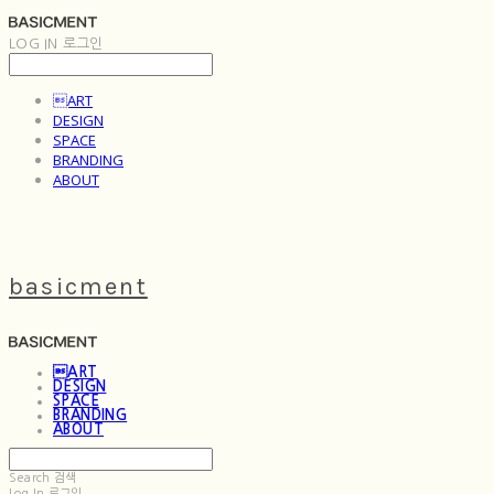
LOG IN
로그인
ART
DESIGN
SPACE
BRANDING
ABOUT
basicment
ART
DESIGN
SPACE
BRANDING
ABOUT
Search
검색
Log In
로그인