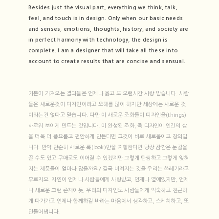
Besides just the visual part, everything we think, talk,
feel, and touch is in design. Only when our basic needs
and senses, emotions, thoughts, history, and society are
in perfect harmony with technology, the design is
complete. I am a designer that will take all these into
account to create results that are concise and sensual.
기본이 가져오는 결과들은 언제나 옳고 또 오랜시간 사랑 받습니다. 사람
들은 새로운것이 디자인이라고 오해를 많이 하지만 세상에는 새로운 것
이라는건 없다고 믿습니다. 다만 이 새로운 조화들이 디자인을(things)
새로워 보이게 만드는 것입니다. 이 완성된 조화, 즉 디자인이 인간의 삶
을 더욱 더 풍요롭고 편안하게 만든다면 그것이 바로 새로움이고 창의입
니다. 만약 단순히 새로운 룩(look)만을 지향한다면 당장 잠깐은 눈길을
끌 수도 있고 구매로도 이어질 수 있겠지만 그렇게 탄생하고 그렇게 잊혀
지는 제품들이 얼마나 많을까요? 결국 버려지는 것을 우리는 쓰레기라고
부르지요. 자연이 언제나 사람들에게 사랑받고, 언제나 옆에있지만, 언제
나 새로운 그런 존재이듯, 우리의 디자인도 사람들에게 익숙하고 친근하
게 다가가고 언제나 함께하길 바라는 마음에서 생각하고, 스케치하고, 또
만들어냅니다.