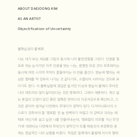
ABOUT DAEJOONG KIM
AS AN ARTIST
Objectification of Uncertainty
불확실성의 물체화
나는 내가 보는 세상을 그림과 동시에 나의 불완전함을 그린다. 안경을 필
요로 하는 눈이지만 자주 안경을 벗는 나는, 분명한 모든 것이 모호해지는
동시에 어떤 시각적 적막이 곁들여지는 이 씬을 즐긴다. 맨눈에 맺히는 세
상은 형태를 막 갖추어 나가는 것 같다가도, 소멸되어 사라지는 것으로 보
이기도 한다. 이 불확실함에 정답은 없지만 이상과 현실의 틈에서 무뎌진
나의 테두리와 많이 닮아있다는 것은 명확하다. 그래서 애틋하다. 계산 없
는 붓질의 긴장이 담긴 묽은 얼룩은 캔버스의 이곳저곳으로 확산되고, 그
것은 곧이어 생겨날 다면체의 무대이자 장막이 된다. 디자이너로서의 스
스로가 갖추어야 할 ‘명료함’ 은 늘 완벽하기 어렵고 이 강박과 괴리는 때
때로 어딘가로 숨고 싶은 나를 만들어내는데, ‘명료함의 의무를 지닌 무언
가‘로 대변되는 다면체와 무대인지 장막인지 모를 배경과의 부정확한 경
계는 현실적인 나의 상황을 비춘다. 작업은 얼룩에서 출발해 서서히 형태