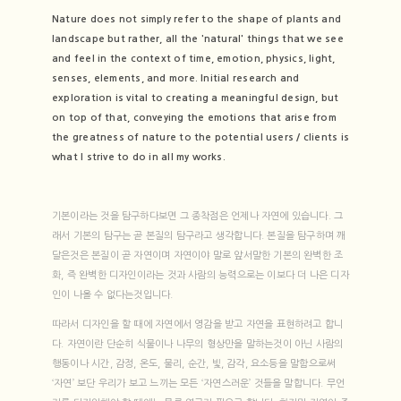
Nature does not simply refer to the shape of plants and
landscape but rather, all the 'natural' things that we see
and feel in the context of time, emotion, physics, light,
senses, elements, and more. Initial research and
exploration is vital to creating a meaningful design, but
on top of that, conveying the emotions that arise from
the greatness of nature to the potential users / clients is
what I strive to do in all my works.
기본이라는 것을 탐구하다보면 그 종착점은 언제나 자연에 있습니다. 그
래서 기본의 탐구는 곧 본질의 탐구라고 생각합니다. 본질을 탐구하며 깨
달은것은 본질이 곧 자연이며 자연이야 말로 앞서말한 기본의 완벽한 조
화, 즉 완벽한 디자인이라는 것과 사람의 능력으로는 이보다 더 나은 디자
인이 나올 수 없다는것입니다.
따라서 디자인을 할 때에 자연에서 영감을 받고 자연을 표현하려고 합니
다. 자연이란 단순히 식물이나 나무의 형상만을 말하는것이 아닌 사람의
행동이나 시간, 감정, 온도, 물리, 순간, 빛, 감각, 요소등을 말함으로써
‘자연’ 보단 우리가 보고 느끼는 모든 ‘자연스러운’ 것들을 말합니다. 무언