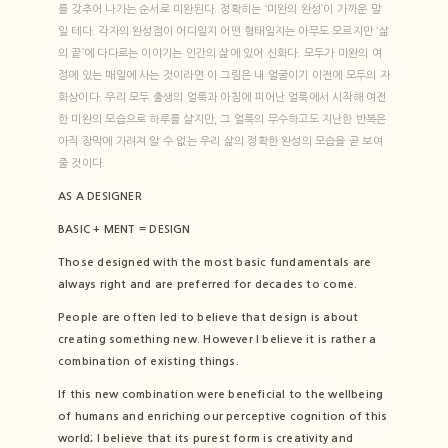
를 갖추어 나가는 순서로 미완된다. 정확히는 ‘미완의 완성’이 가까운 말
일 테다. 각자의 완성점이 어디일지 어떤 형태일지는 아무도 모르지만 ‘삶
의 끝’에 다다르는 이야기는 인간의 삶에 있어 신화다. 모두가 미완의 여
정에 있는 매일에 사는 것이라면 이 그림은 내 얼굴이기 이전에 모두의 자
화상이다. 우리 모두 출생의 얼룩과 아침에 피어난 얼룩에서 시작해 여전
한 미완의 모습으로 하루를 살지만, 그 얼룩의 무수하고도 지난한 반복은
아직 장막에 가려져 알 수 없는 우리 삶의 정확한 완성의 모습을 곧 보여
줄 것이다.
AS A DESIGNER
BASIC + MENT = DESIGN
Those designed with the most basic fundamentals are
always right and are preferred for decades to come.
People are often led to believe that design is about
creating something new. However I believe it is rather a
combination of existing things.
If this new combination were beneficial to the wellbeing
of humans and enriching our perceptive cognition of this
world; I believe that its purest form is creativity and