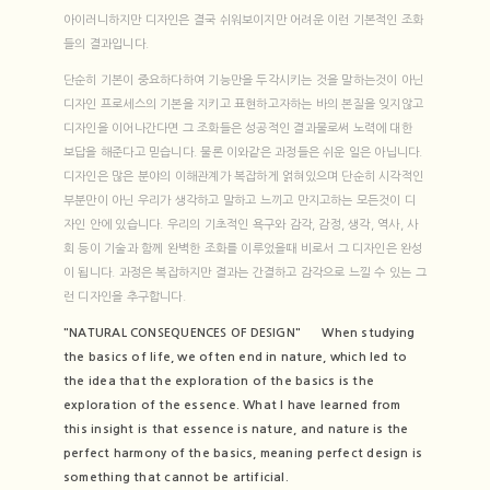
아이러니하지만 디자인은 결국 쉬워보이지만 어려운 이런 기본적인 조화
들의 결과입니다.
단순히 기본이 중요하다하여 기능만을 두각시키는 것을 말하는것이 아닌
디자인 프로세스의 기본을 지키고 표현하고자하는 바의 본질을 잊지않고
디자인을 이어나간다면 그 조화들은 성공적인 결과물로써 노력에 대한
보답을 해준다고 믿습니다. 물론 이와같은 과정들은 쉬운 일은 아닙니다.
디자인은 많은 분야의 이해관계가 복잡하게 얽혀있으며 단순히 시각적인
부분만이 아닌 우리가 생각하고 말하고 느끼고 만지고하는 모든것이 디
자인 안에 있습니다. 우리의 기초적인 욕구와 감각, 감정, 생각, 역사, 사
회 등이 기술과 함께 완벽한 조화를 이루었을때 비로서 그 디자인은 완성
이 됩니다. 과정은 복잡하지만 결과는 간결하고 감각으로 느낄 수 있는 그
런 디자인을 추구합니다.
"NATURAL CONSEQUENCES OF DESIGN"
When studying
the basics of life, we often end in nature, which led to
the idea that the exploration of the basics is the
exploration of the essence. What I have learned from
this insight is that essence is nature, and nature is the
perfect harmony of the basics, meaning perfect design is
something that cannot be artificial.