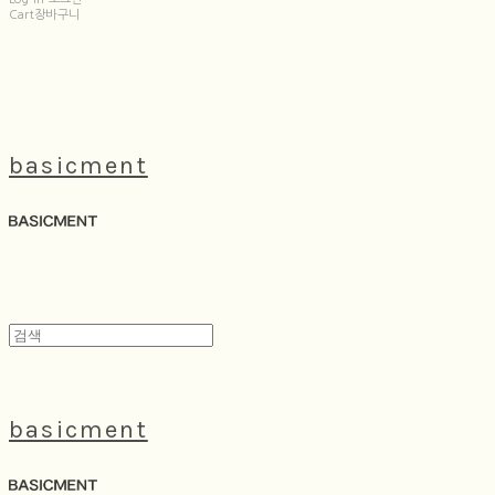
Cart
장바구니
basicment
basicment