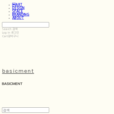
ART
DESIGN
SPACE
BRANDING
ABOUT
Search
검색
Log In
로그인
Cart
장바구니
basicment