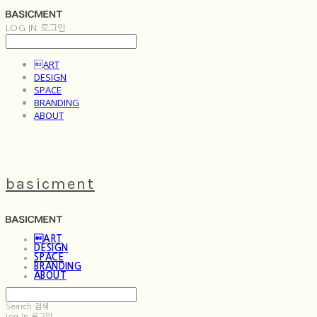
LOG IN
로그인
ART
DESIGN
SPACE
BRANDING
ABOUT
basicment
ART
DESIGN
SPACE
BRANDING
ABOUT
Search
검색
Log In
로그인